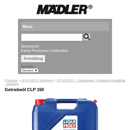
Menu
Produkte
Warenkorb
Standorte
Keine Positionen vorhanden
Anmeldung
Downloads
Sprache
Kataloganforderung
Produkte
>
LIQUI MOLY Sortiment
>
LIQUI MOLY - Getriebeöle / Getriebehydrauliköle
Messetermine
- Industrie
Getriebeöl CLP 150
Presse
Newsletter
► Videos