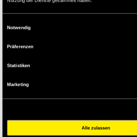
Nutzung der Dienste gesammelt haben.
methylpentan-2-yl)dithiophosphorsäure mit
Phosphoroxid, Propylenoxid und Aminen, C12-14-
alkyl (verzweigt). Kann allergische Reaktionen
hervorrufen.
Einwilligungsauswahl
EUH210 Sicherheitsdatenblatt auf Anfrage
Notwendig
erhältlich.
Service:
Sicherheitsdatenblatt
Zusätzliche Informationen
Präferenzen
Die angebotenen CAD-Daten, Abbildungen und
technischen Zeichnungen werden mit größtmöglicher
Sorgfalt erstellt.
Statistiken
Dennoch kann keine Gewährleistung für die
Fehlerfreiheit und Genauigkeit dieser Daten
übernommen werden.
Marketing
(
freibleibend aus Lagervorrat /
kurzfristig
lieferbar /
Lieferzeit nach Vereinbarung. Bitte
fragen Sie nach. )
Artikel
Menge
900780-4116
Alle zulassen
zur Gruppe