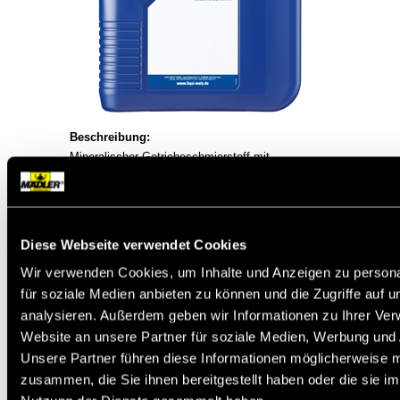
Beschreibung:
Mineralischer Getriebeschmierstoff mit
hervorragenden Schmier- und
Verschleißschutzeigenschaften. Hergestellt aus
hochwertigen Grundölen und modernsten
Schwefel-Phosphor-Additiven.
Diese Webseite verwendet Cookies
Einsatzgebiet:
Wir verwenden Cookies, um Inhalte und Anzeigen zu persona
Geeignet zum Einsatz in Industriegetrieben, Wälz-
und Gleitlagern mit hohen Druckbelastungen,
für soziale Medien anbieten zu können und die Zugriffe auf 
insbesondere auch für Großanlagen mit
analysieren. Außerdem geben wir Informationen zu Ihrer Ve
Umlaufschmierung.
Website an unsere Partner für soziale Medien, Werbung und 
Unsere Partner führen diese Informationen möglicherweise m
zusammen, die Sie ihnen bereitgestellt haben oder die sie i
EUH208 Enthält Reaktionsprodukte von Bis(4-