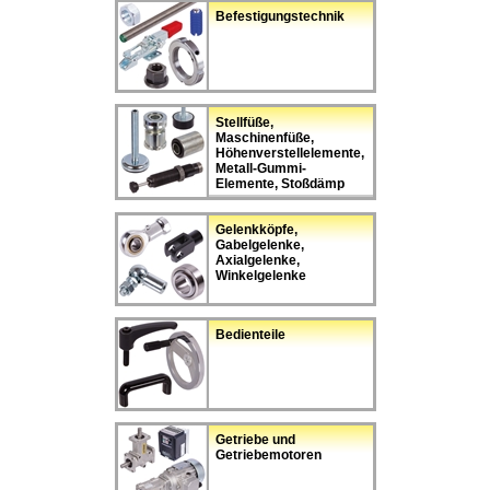
Befestigungstechnik
Stellfüße,
Maschinenfüße,
Höhenverstellelemente,
Metall-Gummi-
Elemente, Stoßdämp
Gelenkköpfe,
Gabelgelenke,
Axialgelenke,
Winkelgelenke
Bedienteile
Getriebe und
Getriebemotoren