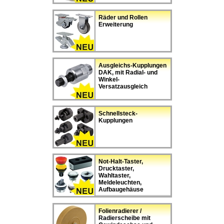
Räder und Rollen
Erweiterung
Ausgleichs-Kupplungen
DAK, mit Radial- und
Winkel-
Versatzausgleich
Schnellsteck-
Kupplungen
Not-Halt-Taster,
Drucktaster,
Wahltaster,
Meldeleuchten,
Aufbaugehäuse
Folienradierer /
Radierscheibe mit