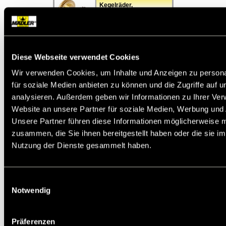
Kegelräder,
Schneckenräder,
Schnecken
Spannsätze,
Diese Webseite verwendet Cookies
Spannbuchsen,
Taperbuchsen
Wir verwenden Cookies, um Inhalte und Anzeigen zu persona
für soziale Medien anbieten zu können und die Zugriffe auf 
analysieren. Außerdem geben wir Informationen zu Ihrer Ve
Kupplungen,
Website an unsere Partner für soziale Medien, Werbung und 
Rutschkupplungen,
Sicherheits-
Unsere Partner führen diese Informationen möglicherweise m
Kupplungen,
Verbindungswellen
zusammen, die Sie ihnen bereitgestellt haben oder die sie i
Nutzung der Dienste gesammelt haben.
Wellengelenke
Einwilligungsauswahl
Notwendig
Lager, Stehlager,
Flanschlager, Wälzlager,
Gleitlager, Bohrbuchsen
Präferenzen