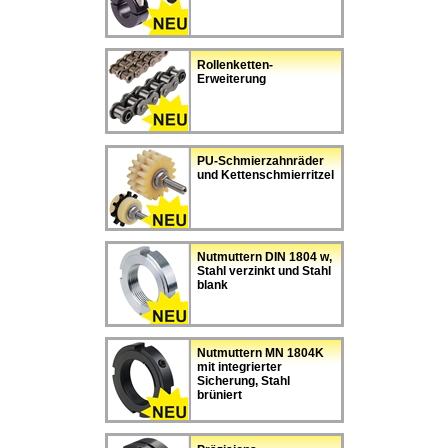
Rollenketten-
Erweiterung
PU-Schmierzahnräder
und Kettenschmierritzel
Nutmuttern DIN 1804 w,
Stahl verzinkt und Stahl
blank
Nutmuttern MN 1804K
mit integrierter
Sicherung, Stahl
brüniert