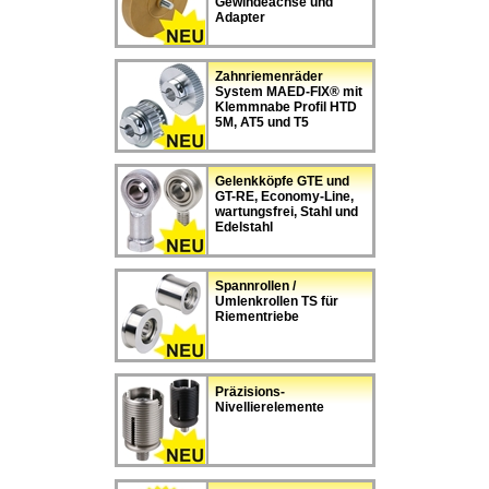
Gewindeachse und
Adapter
Zahnriemenräder
System MAED-FIX® mit
Klemmnabe Profil HTD
5M, AT5 und T5
Gelenkköpfe GTE und
GT-RE, Economy-Line,
wartungsfrei, Stahl und
Edelstahl
Spannrollen /
Umlenkrollen TS für
Riementriebe
Präzisions-
Nivellierelemente