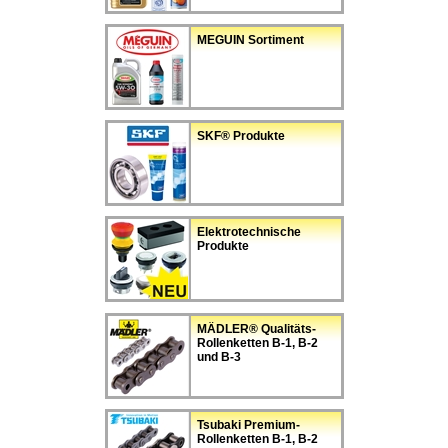
MEGUIN Sortiment
SKF® Produkte
Elektrotechnische
Produkte
MÄDLER® Qualitäts-
Rollenketten B-1, B-2
und B-3
Tsubaki Premium-
Rollenketten B-1, B-2