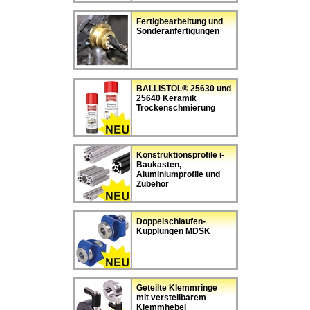
Fertigbearbeitung und
Sonderanfertigungen
BALLISTOL® 25630 und
25640 Keramik
Trockenschmierung
Konstruktionsprofile i-
Baukasten,
Aluminiumprofile und
Zubehör
Doppelschlaufen-
Kupplungen MDSK
Geteilte Klemmringe
mit verstellbarem
Klemmhebel