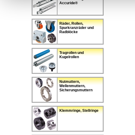
Accuride®
Räder, Rollen,
Spurkranzräder und
Radblöcke
Tragrollen und
Kugelrollen
Nutmuttern,
Wellenmuttern,
Sicherungsmuttern
Klemmringe, Stellringe