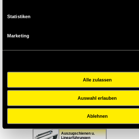
Freiläufe,
Statistiken
Rücklaufsperren,
Überholkupplungen
Marketing
Trapezgewinde- und
Kugelgewindetriebe
Keilwellen und Naben,
Zahnwellen und Naben
Alle zulassen
Auswahl erlauben
Lineartechnik,
Kugelbuchsen,
Präzisionsführungen
Ablehnen
Auszugschienen u.
Linearführungen