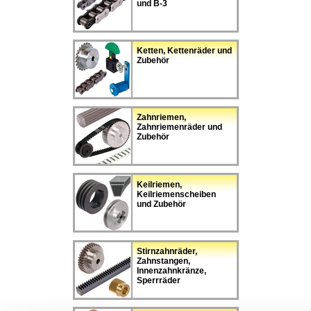
und B-3
Ketten, Kettenräder und
Zubehör
Zahnriemen,
Zahnriemenräder und
Zubehör
Keilriemen,
Keilriemenscheiben
und Zubehör
Stirnzahnräder,
Zahnstangen,
Innenzahnkränze,
Sperrräder