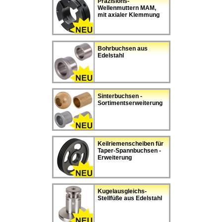
Präzisions-
Wellenmuttern MAM,
mit axialer Klemmung
Bohrbuchsen aus
Edelstahl
Sinterbuchsen -
Sortimentserweiterung
Keilriemenscheiben für
Taper-Spannbuchsen -
Erweiterung
Kugelausgleichs-
Stellfüße aus Edelstahl